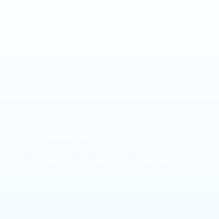
Ahorrar tiempo y dinero
Facilítate las cosas con nuestro software intuitivo, 
automatiza tareas que consumen tiempo y obtén 
más control.
Aplicación de marca
Mejora la experiencia de tus clientes y miembros 
ofreciendo tu propia aplicación con tu marca.
Excelente servicio al cliente
¿Necesitas ayuda o quieres consejos? Somos tu 
socio y queremos ayudarte de la mejor manera 
posible.
Aumentar la retención