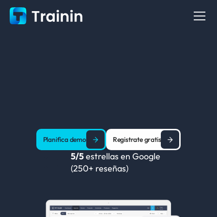
P
o
t
e
n
t
e
s
o
f
t
w
a
r
e
t
o
d
o
e
n
u
n
o
N
u
e
s
t
r
a
s
o
l
u
c
i
ó
n
i
n
t
u
i
t
i
v
a
y
a
s
e
q
u
i
b
l
e
q
u
e
p
o
t
e
n
c
i
a
a
e
s
t
u
d
i
o
s
,
g
i
m
n
a
s
i
o
s
e
i
n
s
t
r
u
c
t
o
r
e
s
Planifica demo
Registrate gratis
5/5
 estrellas en 
Google
(250+ reseñas)