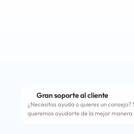
Ahorra tiempo y dinero
Facilítate las cosas con nuestro software 
las tareas que consumen tiempo y obtén
Gran soporte al cliente
¿Necesitas ayuda o quieres un consejo? S
queremos ayudarte de la mejor manera 