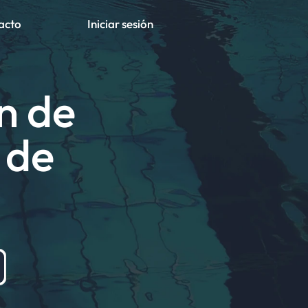
acto
Iniciar sesión
Pruébalo gratis
n de 
de 