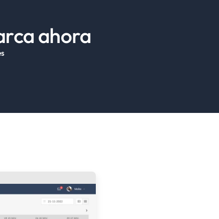
marca ahora
es