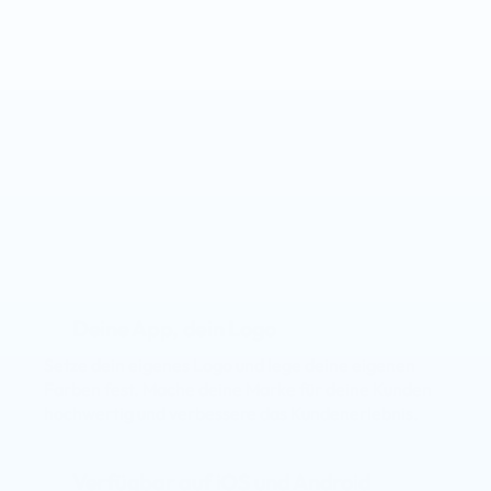
Deine App, dein Logo
Setze dein eigenes Logo und lege deine eigenen 
Farben fest. Mache deine Marke für deine Kunden 
hochwertig und verbessere das Kundenerlebnis.
Verfügbar auf iOS und Android