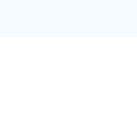
Deine App ist sowohl auf iOS als auch auf Android 
verfügbar und kann sowohl auf Mobilgeräten als 
auch auf Tablets verwendet werden.