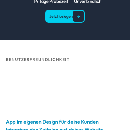
14 Tage Probezeit
Unverbindlich
Jetzt loslegen
BENUTZERFREUNDLICHKEIT
App im eigenen Design für deine Kunden
Integriere den Zeitplan auf deiner Website